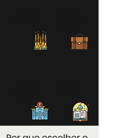
2ª língua
Demanda
mais falada
crescente no
no mundo, de
mercado de
forma nativa!
trabalho!
Diversas
Aprender um
oportunidade
idioma por
s de estudo
simples hobby
no exterior
Por que escolher o