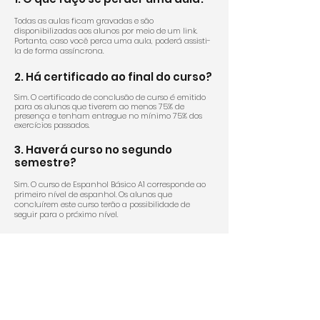
Todas as aulas ficam gravadas e são
disponibilizadas aos alunos por meio de um link.
Portanto, caso você perca uma aula, poderá assisti-
la de forma assíncrona.
2. Há certificado ao final do curso?
Sim. O certificado de conclusão de curso é emitido
para os alunos que tiverem ao menos 75% de
presença e tenham entregue no mínimo 75% dos
exercícios passados.
3. Haverá curso no segundo
semestre?
Sim. O curso de Espanhol Básico A1 corresponde ao
primeiro nível de espanhol. Os alunos que
concluírem este curso terão a possibilidade de
seguir para o próximo nível.
4. O que faço se precisar sair da
turma?
S
abemos que imprevistos acontecem. Portanto,
permitimos que o aluno cancele o curso a qualquer
momento. As opções de cancelamento e devolução
dependem do método de pagamento escolhido.
Saiba mais ao final da página.