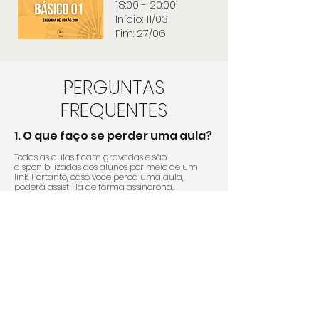
18:00 - 20:00
Início: 11/03
Fim: 27/06
PERGUNTAS
FREQUENTES
1. O que faço se perder uma aula?
Todas as aulas ficam gravadas e são
disponibilizadas aos alunos por meio de um
link. Portanto, caso você perca uma aula,
poderá assisti-la de forma assíncrona.
2. Há certificado ao final do
curso?
Sim. Um certificado de conclusão de curso é
emitido para os alunos que tiverem ao menos
75% de presença e tenham entregue no
mínimo 75% dos exercícios passados.
3. Haverá curso no segundo